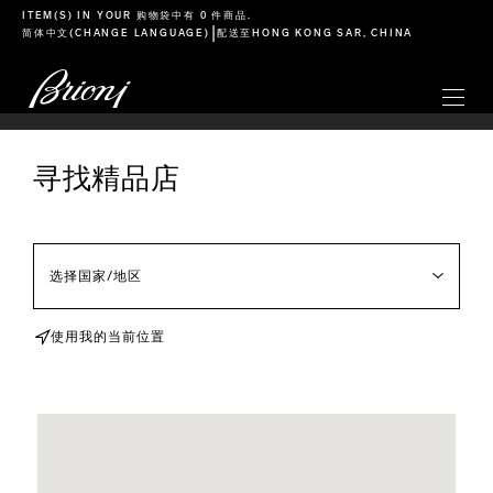
go to main content
ITEM(S) IN YOUR
购物袋
中有 0 件商品.
|
简体中文
(CHANGE LANGUAGE)
配送至
HONG KONG SAR, CHINA
寻找精品店
使用我的当前位置