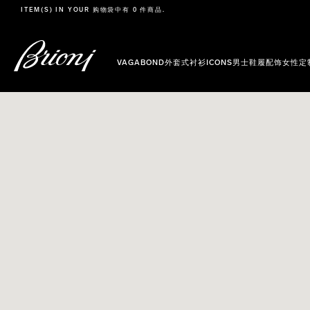
go to main content
ITEM(S) IN YOUR
购物袋
中有 0 件商品.
VAGABOND外套式衬衫
ICONS
男士
鞋履
配饰
女性
定