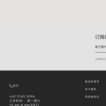
订阅
电子邮
注册即表
配送和退货
电话
客户服务
+65 3165 5096
查找精品店
工作时间：
周一周六
10 am-8 pm(SGT)