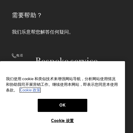
需要帮助？
我们乐意帮您解答任何疑问。
电话
Bespoke service
+65 3165 5096
工作时间：
周一周六
我们使用 cookie 和类似技术来增强网站导航，分析网站使用情况
10 am-8 pm(SGT)
和协助我司开展营销工作。继续使用本网站，即表示您同意本使用
致电联系我们
条款。
Cookie 政策
OK
电子邮件
我们会在24小时内回复
Cookie 设置
给我们留言