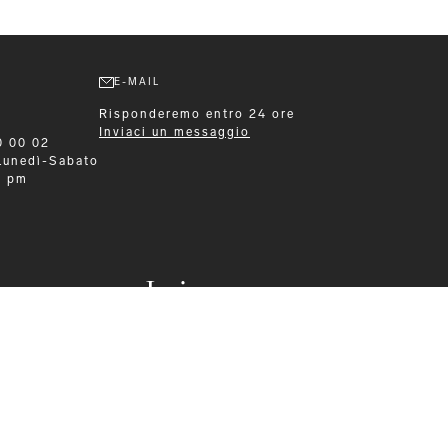
E-MAIL
Risponderemo entro 24 ore
Inviaci un messaggio
0 00 02
Lunedì-Sabato
0 pm
Leisurewear