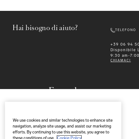
Hai bisogno di aiuto?
TELEFONO
+39 06 94 5
Disponibile
9:30 am-7:0
CHIAMACI
Formalwear
We use cookies and similar technologies to enhance site
navigation, analyze site usage, and assist our marketing
efforts. By continuing to use this website, you agree to
these conditions of use.
Cookie Policy