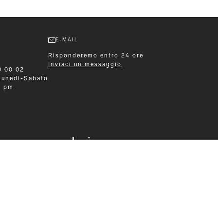
E-MAIL
Risponderemo entro 24 ore
Inviaci un messaggio
0 00 02
Lunedì-Sabato
0 pm
Leisurewear