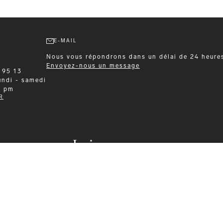
E-MAIL
Nous vous répondrons dans un délai de 24 heure
Envoyez-nous un message
 95 13
undi - samedi
0 pm
R
Leisurewear