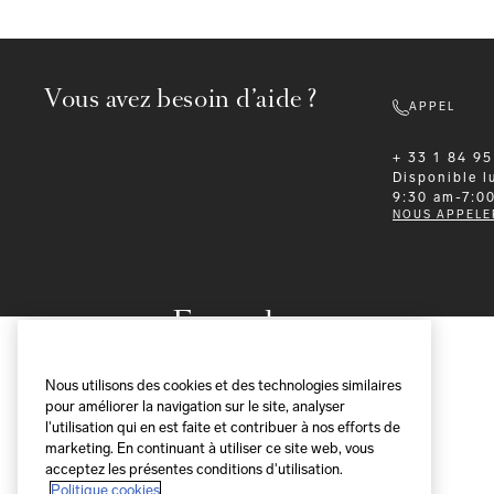
Vous avez besoin d’aide ?
APPEL
+ 33 1 84 95
Disponible
l
9:30 am-7:0
NOUS APPELE
Formalwear
Nous utilisons des cookies et des technologies similaires
pour améliorer la navigation sur le site, analyser
l'utilisation qui en est faite et contribuer à nos efforts de
marketing. En continuant à utiliser ce site web, vous
acceptez les présentes conditions d'utilisation.
Politique cookies