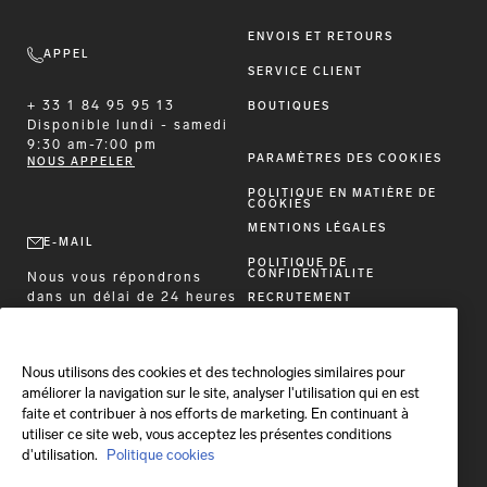
ENVOIS ET RETOURS
APPEL
SERVICE CLIENT
+ 33 1 84 95 95 13
BOUTIQUES
Disponible
lundi - samedi
9:30 am-7:00 pm
PARAMÈTRES DES COOKIES
NOUS APPELER
POLITIQUE EN MATIÈRE DE
COOKIES
MENTIONS LÉGALES
E-MAIL
POLITIQUE DE
CONFIDENTIALITE
Nous vous répondrons
dans un délai de 24 heures
RECRUTEMENT
Envoyez-nous un message
VULNERABILTY DISCLOSURE
POLICY
ACCESSIBILITY STATEMENT
Nous utilisons des cookies et des technologies similaires pour
améliorer la navigation sur le site, analyser l'utilisation qui en est
faite et contribuer à nos efforts de marketing. En continuant à
SUIVRE BRIONI
utiliser ce site web, vous acceptez les présentes conditions
d'utilisation.
Politique cookies