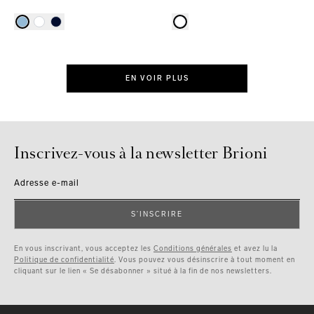
EN VOIR PLUS
Inscrivez-vous à la newsletter Brioni
Adresse e-mail
S’INSCRIRE
En vous inscrivant, vous acceptez les
Conditions générales
et avez lu la
Politique de confidentialité
. Vous pouvez vous désinscrire à tout moment en
cliquant sur le lien « Se désabonner » situé à la fin de nos newsletters.