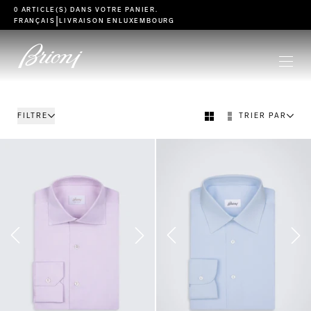
go to main content
0 ARTICLE(S) DANS VOTRE
PANIER
.
|
FRANÇAIS
LIVRAISON EN
LUXEMBOURG
FILTRE
TRIER PAR