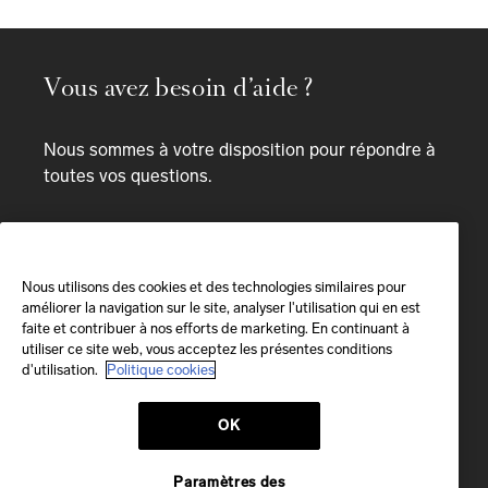
Vous avez besoin d’aide ?
Nous sommes à votre disposition pour répondre à
toutes vos questions.
Bespoke service
APPEL
Nous utilisons des cookies et des technologies similaires pour
améliorer la navigation sur le site, analyser l'utilisation qui en est
+ 33 1 84 95 95 11
faite et contribuer à nos efforts de marketing. En continuant à
Disponible
lundi - samedi
utiliser ce site web, vous acceptez les présentes conditions
9h30 - 19h00
d'utilisation.
Politique cookies
NOUS APPELER
OK
E-MAIL
Paramètres des
Nous vous répondrons dans un délai de 24 heures