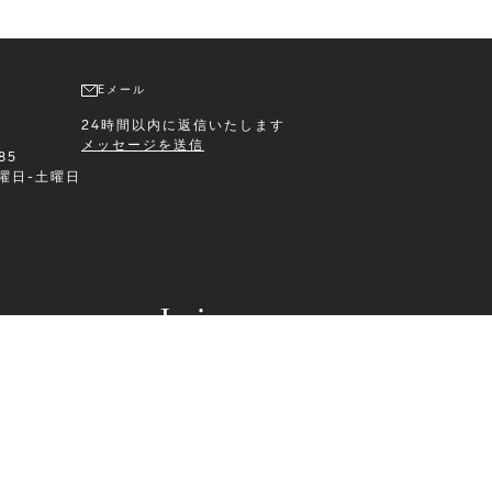
Eメール
24時間以内に返信いたします
メッセージを送信
 85
曜日-土曜日
Leisurewear