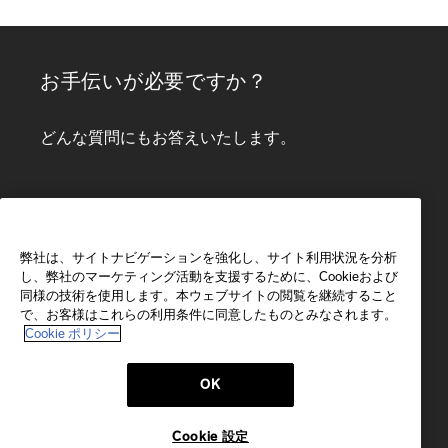
お手伝いが必要ですか？
どんな質問にもお答えいたします。
電話する
Bespoke service
弊社は、サイトナビゲーションを強化し、サイト利用状況を分析
0 120 20 01 85
し、弊社のマーケティング活動を支援するために、Cookieおよび
対応時間：
月曜日-土曜日
同様の技術を使用します。本ウェブサイトの閲覧を継続すること
10 am-8 pm
で、お客様はこれらの利用条件に同意したものとみなされます。
電話する
Cookie ポリシー
OK
Eメール
24時間以内に返信いたします
Cookie 設定
メッセージを送信