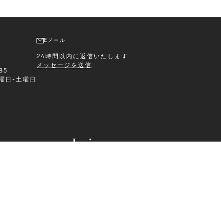
Eメール
24時間以内に返信いたします
メッセージを送信
 85
曜日-土曜日
Leisurewear