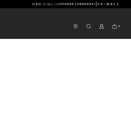
|
日本語 (にほんご)
(CHANGE LANGUAGE)
日本
へ配送する
0