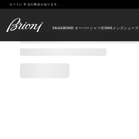
go to main content
カートに
0 点の商品があります。
Caricamento pagina
Caricamento in corso
VAGABOND オーバーシャツ
ICONS
メンズ
シューズ
Caricamento in corso
Caricamento in corso
Caricamento in corso