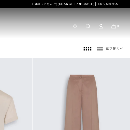
|
日本語 (にほんご)
(CHANGE LANGUAGE)
日本
へ配送する
0
並び替え