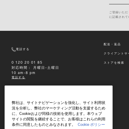
ご登録いただ
に記載されて
配送・返品
電話する
クライアントサ
0 120 20 01 85
ストアを検索
対応時間：
月曜日-土曜日
10 am-8 pm
電話する
Eメール
弊社は、サイトナビゲーションを強化し、サイト利用状
況を分析し、弊社のマーケティング活動を支援するため
24時間以内に返信いたします
メッセージを送信
に、Cookieおよび同様の技術を使用します。本ウェブ
サイトの閲覧を継続することで、お客様はこれらの利用
条件に同意したものとみなされます。
Cookie ポリシー