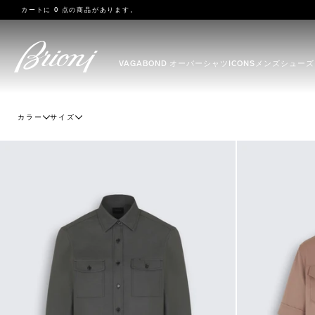
go to main content
カートに
0 点の商品があります。
VAGABOND オーバーシャツ
ICONS
メンズ
シューズ
カラー
サイズ