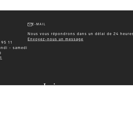
E-MAIL
Nous vous répondrons dans un délai de 24 heure
Envoyez-nous un message
 95 11
undi - samedi
0
R
Leisurewear