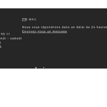
E-MAIL
Nous vous répondrons dans un délai de 24 heure
Envoyez-nous un message
 95 11
undi - samedi
0
R
Leisurewear