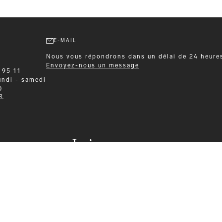
E-MAIL
Nous vous répondrons dans un délai de 24 heure
Envoyez-nous un message
 95 11
undi - samedi
0
R
Leisurewear