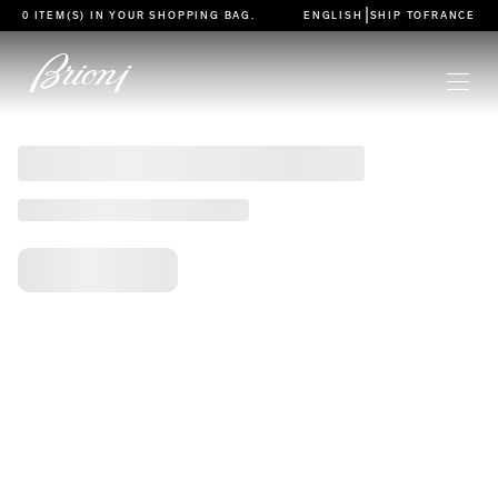
go to main content
|
0 ITEM(S) IN YOUR
SHOPPING BAG
.
ENGLISH
SHIP TO
FRANCE
Caricamento pagina
Caricamento in corso
Caricamento in corso
Caricamento in corso
Caricamento in corso