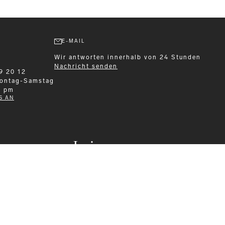
E-MAIL
Wir antworten innerhalb von 24 Stunden
Nachricht senden
9 20 12
ontag-Samstag
0 pm
S AN
Leisurewear