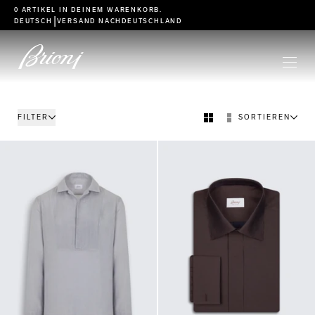
go to main content
0 ARTIKEL IN DEINEM
WARENKORB
.
|
DEUTSCH
VERSAND NACH
DEUTSCHLAND
FILTER
SORTIEREN