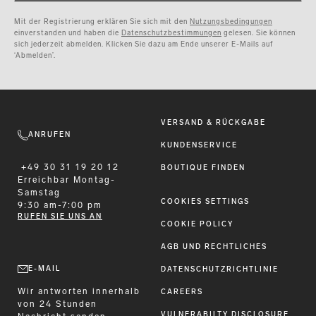
Mit der Registrierung erklären Sie sich mit den
Nutzungsbedingungen
einverstanden und haben die
Datenschutzbestimmungen
gelesen. Sie können
sich jederzeit abmelden. Klicken Sie dazu am Ende unserer E-Mails auf
‘Abmelden’.
VERSAND & RÜCKGABE
ANRUFEN
KUNDENSERVICE
+49 30 31 19 20 12
BOUTIQUE FINDEN
Erreichbar
Montag-
Samstag
COOKIES SETTINGS
9:30 am-7:00 pm
RUFEN SIE UNS AN
COOKIE POLICY
AGB UND RECHTLICHES
E-MAIL
DATENSCHUTZRICHTLINIE
Wir antworten innerhalb
CAREERS
von 24 Stunden
VULNERABILTY DISCLOSURE