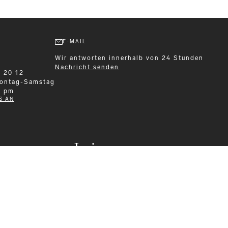
E-MAIL
Wir antworten innerhalb von 24 Stunden
Nachricht senden
9 20 12
ontag-Samstag
0 pm
S AN
Leisurewear