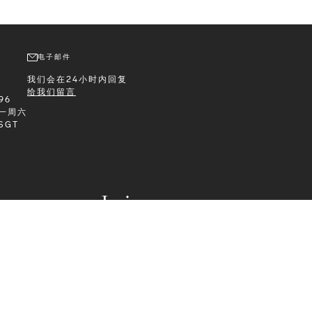
电子邮件
我们会在24小时内回复
给我们留言
96
一周六
 SGT
Leisurewear