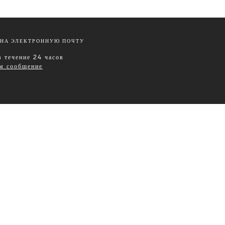
НА ЭЛЕКТРОННУЮ ПОЧТУ
 течение 24 часов
ам сообщение
Leisurewear