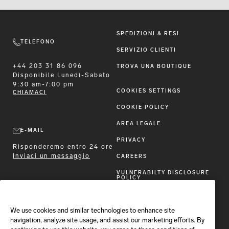
SPEDIZIONI & RESI
TELEFONO
SERVIZIO CLIENTI
+44 203 31 86 096
TROVA UNA BOUTIQUE
Disponibile
Lunedì-Sabato
9:30 am-7:00 pm
COOKIES SETTINGS
CHIAMACI
COOKIE POLICY
AREA LEGALE
E-MAIL
PRIVACY
Risponderemo entro 24 ore
Inviaci un messaggio
CAREERS
VULNERABILTY DISCLOSURE
POLICY
DICHIARAZIONE DI
ACCESSIBILITÀ
We use cookies and similar technologies to enhance site
SEGUI BRIONI
navigation, analyze site usage, and assist our marketing efforts. By