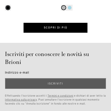
SCOPRI DI PIÙ
Iscriviti per conoscere le novità su
Brioni
Indirizzo e-mail
ISCRIVITI
Effettuando l'iscrizione accetti i
Termini e condizioni
e dichiari di aver letto la
Informativa sulla privacy
. Puoi annullare l'iscrizione in qualsiasi momento
facendo clic su "Annulla iscrizione" in fondo alle nostre e-mail.