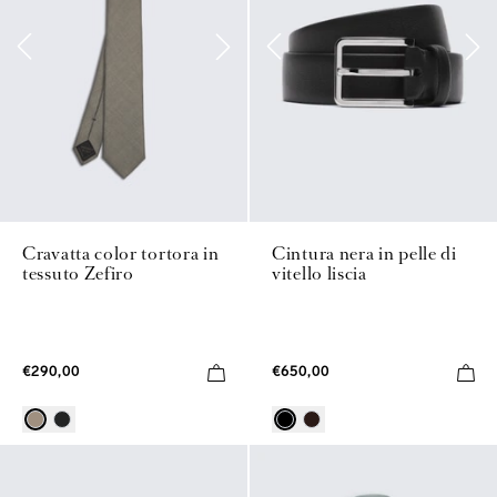
Cravatta color tortora in
Cintura nera in pelle di
tessuto Zefiro
vitello liscia
€290,00
€650,00