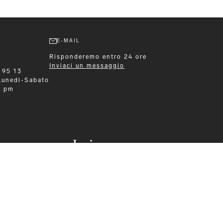
E-MAIL
Risponderemo entro 24 ore
Inviaci un messaggio
 95 13
Lunedì-Sabato
0 pm
Leisurewear