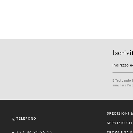
Iscrivi
Indirizzo e
Effettuando l
annullare l'i
SPEDIZIONI &
TELEFONO
SERVIZIO CLI
+ 33 1 84 95 95 13
TROVA UNA 