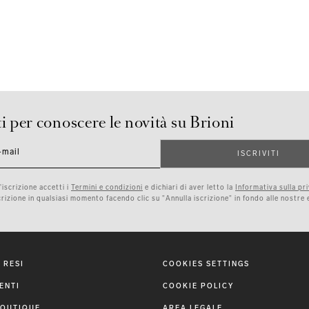
ti per conoscere le novità su Brioni
-mail
ISCRIVITI
'iscrizione accetti i
Termini e condizioni
e dichiari di aver letto la
Informativa sulla pr
scrizione in qualsiasi momento facendo clic su "Annulla iscrizione" in fondo alle nostre 
 RESI
COOKIES SETTINGS
ENTI
COOKIE POLICY
BOUTIQUE
AREA LEGALE