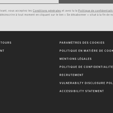
rivant, vous acceptez les
Conditions générales
et avez lu la
Politique de confidentialit
ésinscrire à tout moment en cliquant sur le lien « Se désabonner » situé à la fin de n
ETOURS
PARAMÈTRES DES COOKIES
ENT
POLITIQUE EN MATIÈRE DE COO
MENTIONS LÉGALES
POLITIQUE DE CONFIDENTIALIT
RECRUTEMENT
VULNERABILTY DISCLOSURE POL
ACCESSIBILITY STATEMENT