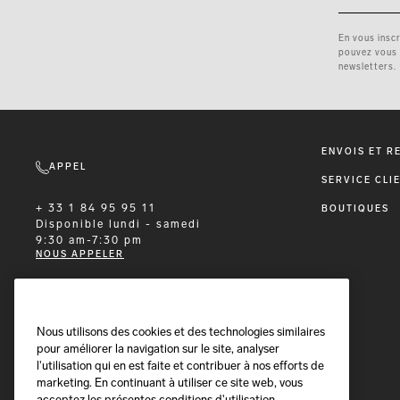
En vous insc
pouvez vous d
newsletters.
ENVOIS ET R
APPEL
SERVICE CLI
+ 33 1 84 95 95 11
BOUTIQUES
Disponible
lundi - samedi
9:30 am-7:30 pm
NOUS APPELER
E-MAIL
Nous utilisons des cookies et des technologies similaires
pour améliorer la navigation sur le site, analyser
Nous vous répondrons dans un délai de
l'utilisation qui en est faite et contribuer à nos efforts de
24 heures
Envoyez-nous un message
marketing. En continuant à utiliser ce site web, vous
acceptez les présentes conditions d'utilisation.