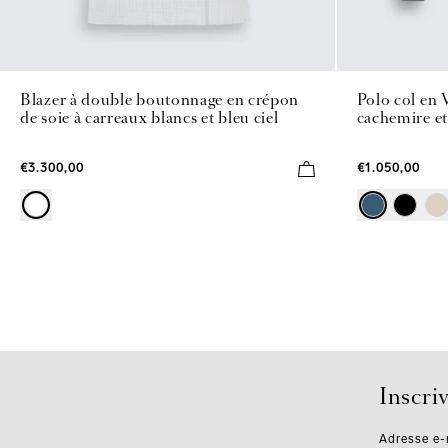
Blazer à double boutonnage en crépon
Polo col en 
de soie à carreaux blancs et bleu ciel
cachemire et
€3.300,00
€1.050,00
Inscriv
Adresse e-