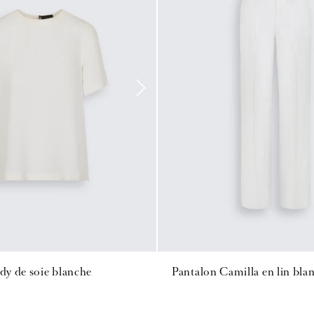
ady de soie blanche
Pantalon Camilla en lin bla