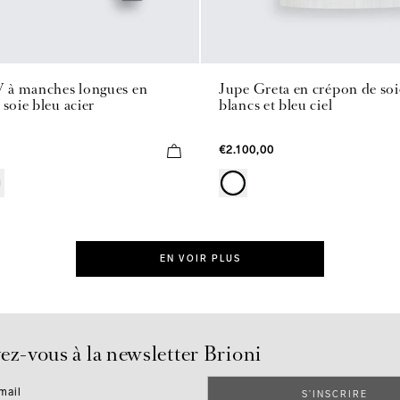
V à manches longues en
Jupe Greta en crépon de soi
 soie bleu acier
blancs et bleu ciel
€2.100,00
EN VOIR PLUS
ez-vous à la newsletter Brioni
mail
S’INSCRIRE