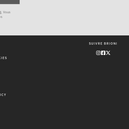
é
. Vous
os
SUIVRE BRIONI
KIES
E
ICY