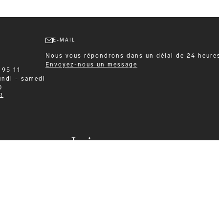
E-MAIL
Nous vous répondrons dans un délai de 24 heure
Envoyez-nous un message
 95 11
undi - samedi
0
R
Leisurewear