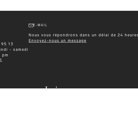
E-MAIL
Nous vous répondrons dans un délai de 24 heure
Envoyez-nous un message
 95 13
undi - samedi
0 pm
R
Leisurewear