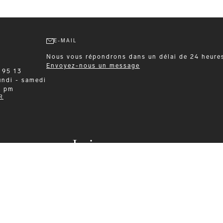
E-MAIL
Nous vous répondrons dans un délai de 24 heure
Envoyez-nous un message
 95 13
undi - samedi
0 pm
R
Leisurewear