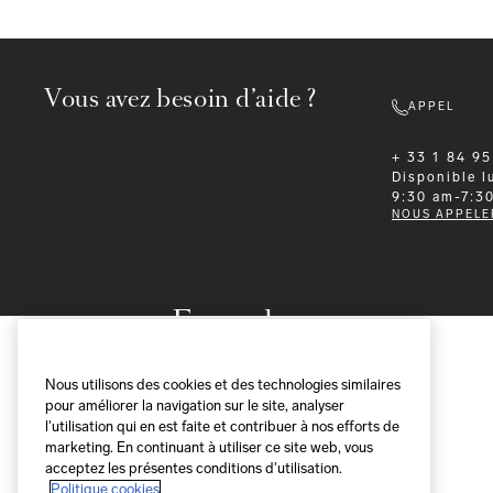
Vous avez besoin d’aide ?
APPEL
+ 33 1 84 95
Disponible
l
9:30 am-7:3
NOUS APPELE
Formalwear
Nous utilisons des cookies et des technologies similaires
pour améliorer la navigation sur le site, analyser
l'utilisation qui en est faite et contribuer à nos efforts de
marketing. En continuant à utiliser ce site web, vous
acceptez les présentes conditions d'utilisation.
Politique cookies