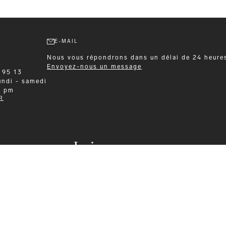
E-MAIL
Nous vous répondrons dans un délai de 24 heure
Envoyez-nous un message
 95 13
undi - samedi
0 pm
R
Leisurewear