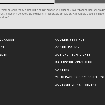
trierung erklären Sie sich mit den
Nutzungsbedingungen
einverstanden und haben di
bestimmungen
gelesen. Sie können sich jederzeit abmelden. Klicken Sie dazu am Ende 
melden’.
RÜCKGABE
COOKIES SETTINGS
ICE
COOKIE POLICY
NDEN
AGB UND RECHTLICHES
DATENSCHUTZRICHTLINIE
CAREERS
VULNERABILTY DISCLOSURE POL
ACCESSIBILITY STATEMENT