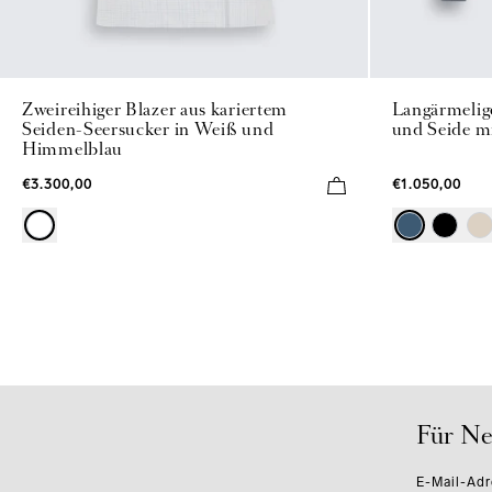
Zweireihiger Blazer aus kariertem
Langärmelig
Seiden-Seersucker in Weiß und
und Seide mi
Himmelblau
€3.300,00
€1.050,00
Für Ne
E-Mail-Adr