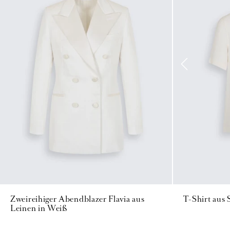
Zweireihiger Abendblazer Flavia aus
T-Shirt aus
Leinen in Weiß