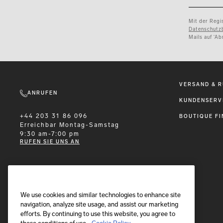
Mit der Regis
Datenschutz
Mails auf ‘Ab
VERSAND & 
ANRUFEN
KUNDENSERV
+44 203 31 86 096
BOUTIQUE FI
Erreichbar
Montag-Samstag
9:30 am-7:00 pm
RUFEN SIE UNS AN
E-MAIL
We use cookies and similar technologies to enhance site
Wir antworten innerhalb von 24 Stunden
Nachricht senden
navigation, analyze site usage, and assist our marketing
efforts. By continuing to use this website, you agree to